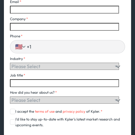
Email
*
Company
*
Phone
*
🇺🇸
Industry
*
Job title
*
How did you hear about us?
*
I accept the
terms of use
and
privacy policy
of Kpler.
*
I'd like to stay up-to-date with Kpler's latest market research and
upcoming events.