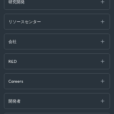
Trader Tools
研究開発
Energy
Financial
リソースセンター
Government
ブログ
Logistics & Transport
Case Studies
Manufacturing & Industrial
会社
[イベント]
Maritime
オンラインセミナー
私たちについて
ホワイトペーパー
News & Research
採用情報
R&D
Service & Consulting
お問い合わせ
私たちのチーム
Software & Technology
About R&D
プレス
Trading & Commodities
Publications
Careers
Projects
Partnerships
Careers at Kpler
Open Positions
開発者
Contact
Kpler AIS デベロッパーポータル