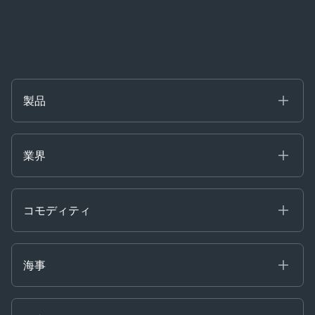
製品
海事
コモディティ
業界
Decision Tools
ケプラーAI
Ags, Metals & Dry
Containers
コモディティ
Gas & Power
Defense Intelligence
Oils & Chemicals
Market Insights
Ship Tracking
海事
Risk & Compliance
Chartering