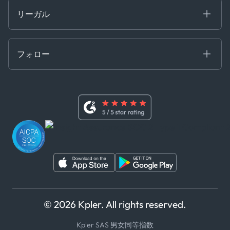
開発者ポータル
リーガル
API ソリューション
クラウド DB
贈収賄および汚職防止ポリシー
MCP
認定資格
証書き
フォロー
行動規範
基本契約
x
現代奴隷法に関する声明
利用規約
LinkedIn
内部告発者ポリシー
ユーチューブ
WhatsApp
WeChat
© 2026 Kpler. All rights reserved.
Kpler SAS 男女同等指数