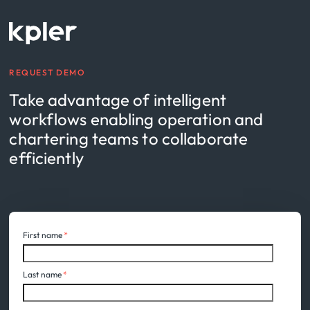
REQUEST DEMO
Take advantage of intelligent
workflows enabling operation and
chartering teams to collaborate
efficiently
First name
*
Last name
*