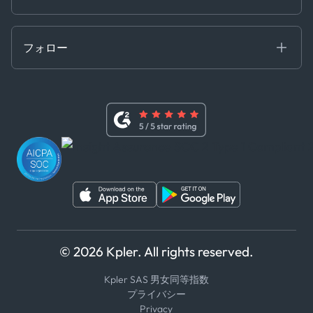
クラウド DB
贈収賄および汚職防止ポリシー
MCP
認定資格
証書き
フォロー
行動規範
基本契約
x
現代奴隷法に関する声明
利用規約
LinkedIn
内部告発者ポリシー
ユーチューブ
WhatsApp
WeChat
© 2026 Kpler. All rights reserved.
Kpler SAS 男女同等指数
プライバシー
Privacy