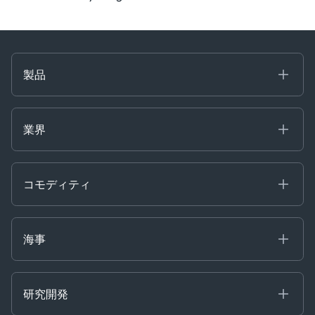
Case Study
Risk & Compliance
Shipping & Logistics
Product
Life at Kpler
製品
Market Update
海事
Energy
コモディティ
Tech
業界
Decision Tools
Press
ケプラーAI
Ags, Metals & Dry
Clear
Containers
コモディティ
Gas & Power
Defense Intelligence
Oils & Chemicals
Market Insights
Ship Tracking
海事
Risk & Compliance
Chartering
Trader Tools
研究開発