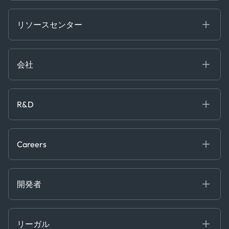
Energy
Financial
リソースセンター
Government
ブログ
Logistics & Transport
Case Studies
Manufacturing & Industrial
会社
[イベント]
Maritime
オンラインセミナー
私たちについて
ホワイトペーパー
News & Research
採用情報
R&D
Service & Consulting
お問い合わせ
私たちのチーム
Software & Technology
About R&D
プレス
Trading & Commodities
Publications
Careers
Projects
Partnerships
Careers at Kpler
Open Positions
開発者
Contact
Kpler AIS デベロッパーポータル
開発者ポータル
リーガル
API ソリューション