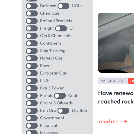
Defense
NGLs
Chemicals
Refined Products
Freight
Oil
Oils & Chemicals
Containers
Ship Tracking
Natural Gas
Power
European Gas
LNG
MARCH 27, 2024
M
Gas & Power
Have renewab
Metals
Coal
reached rock
Grains & Oilseeds
Iron Ore
Dry Bulk
Government
read more
Financial
Insurance