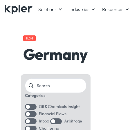
Solutions
Industries
Resources
BLOG
Germany
Categories
Oil & Chemicals Insight
Financial Flows
Inbox
Arbitrage
Chartering