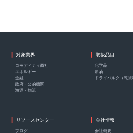
対象業界
取扱品目
コモディティ商社
化学品
エネルギー
原油
金融
ドライバルク（乾貨
政府・公的機関
海運・物流
リソースセンター
会社情報
ブログ
会社概要