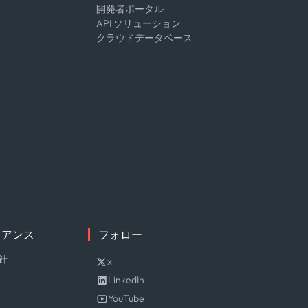
開発者ポータル
API ソリューション
クラウドデータベース
イアンス
フォロー
針
x
LinkedIn
YouTube