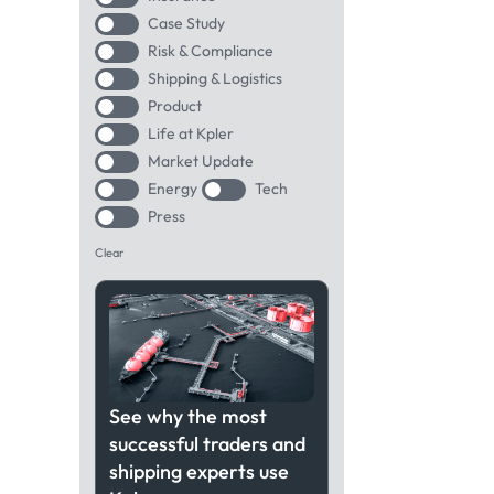
Case Study
Risk & Compliance
Shipping & Logistics
Product
Life at Kpler
Market Update
Energy
Tech
Press
Clear
See why the most
successful traders and
shipping experts use