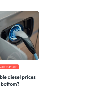
ARKET UPDATE
le diesel prices
 bottom?