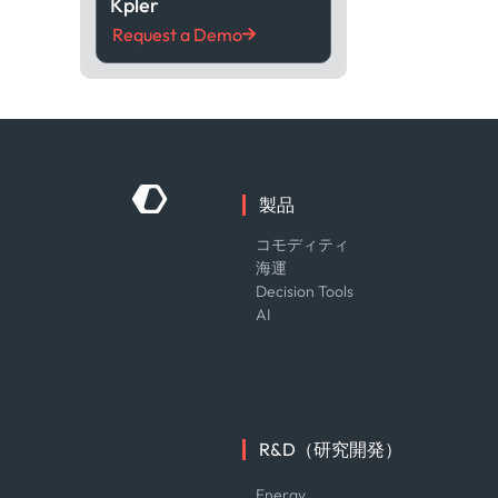
Kpler
Request a Demo
製品
コモディティ
海運
Decision Tools
AI
R&D（研究開発）
Energy