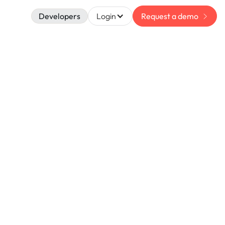
Developers
Login
Request a demo