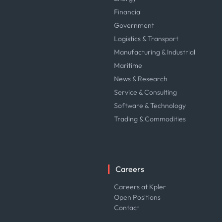
Financial
Government
Logistics & Transport
Manufacturing & Industrial
Maritime
News & Research
Service & Consulting
Software & Technology
Trading & Commodities
Careers
Careers at Kpler
Open Positions
Contact