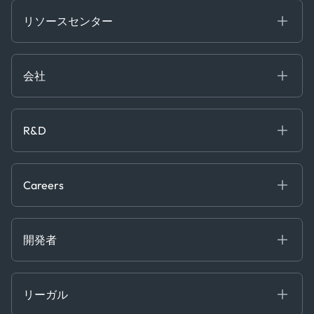
Financial
リソースセンター
Government
ブログ
Logistics & Transport
Case Studies
Manufacturing & Industrial
会社
[イベント]
Maritime
オンラインセミナー
私たちについて
ホワイトペーパー
News & Research
採用情報
R&D
Service & Consulting
お問い合わせ
私たちのチーム
Software & Technology
About R&D
プレス
Trading & Commodities
Publications
Careers
Projects
Partnerships
Careers at Kpler
Open Positions
開発者
Contact
Kpler AIS デベロッパーポータル
開発者ポータル
リーガル
API ソリューション
クラウド DB