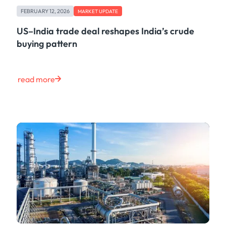
Freight
FEBRUARY 12, 2026
Oil
MARKET UPDATE
Oils & Chemicals
US–India trade deal reshapes India’s crude
Containers
buying pattern
Ship Tracking
Natural Gas
Power
read more
European Gas
LNG
Gas & Power
Metals
Coal
Grains & Oilseeds
Iron Ore
Dry Bulk
Government
Financial
Insurance