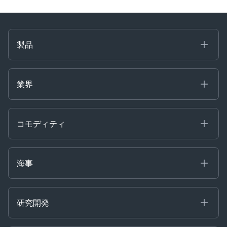
製品
海事
コモディティ
業界
Decision Tools
ケプラーAI
Ags, Metals & Dry
Containers
コモディティ
Gas & Power
Defense Intelligence
Oils & Chemicals
Market Insights
Ship Tracking
海事
Risk & Compliance
Chartering
Trader Tools
研究開発
Energy