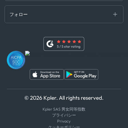
贈収賄および汚職防止ポリシー
MCP
認定資格
証書き
フォロー
行動規範
基本契約
x
現代奴隷法に関する声明
利用規約
LinkedIn
内部告発者ポリシー
ユーチューブ
WhatsApp
WeChat
© 2026 Kpler. All rights reserved.
Kpler SAS 男女同等指数
プライバシー
Privacy
クッキーポリシー