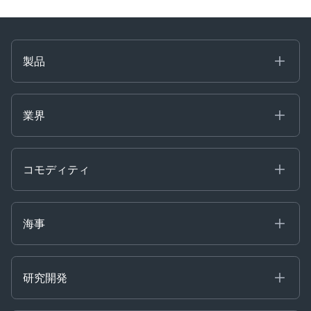
製品
海事
コモディティ
業界
Decision Tools
ケプラーAI
Ags, Metals & Dry
Containers
コモディティ
Gas & Power
Defense Intelligence
Oils & Chemicals
Market Insights
Ship Tracking
海事
Risk & Compliance
Chartering
Trader Tools
研究開発
Energy