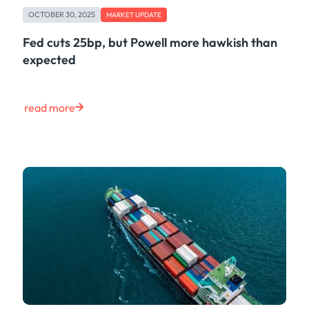
OCTOBER 30, 2025
MARKET UPDATE
Fed cuts 25bp, but Powell more hawkish than
expected
read more