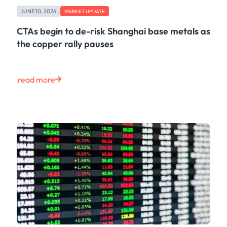
Freight
JUNE 10, 2026
Oil
MARKET UPDATE
Oils & Chemicals
CTAs begin to de-risk Shanghai base metals as
Containers
the copper rally pauses
Ship Tracking
Natural Gas
Power
read more
European Gas
LNG
Gas & Power
Metals
Coal
Grains & Oilseeds
Iron Ore
Dry Bulk
Government
Financial
Insurance