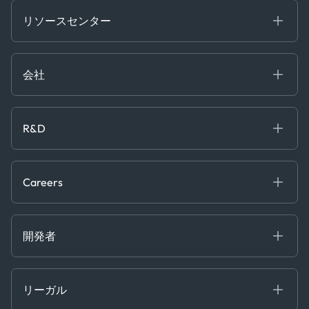
Financial
リソースセンター
Government
ブログ
Logistics & Transport
Case Studies
Manufacturing & Industrial
会社
[イベント]
Maritime
オンラインセミナー
私たちについて
ホワイトペーパー
News & Research
採用情報
R&D
Service & Consulting
お問い合わせ
私たちのチーム
Software & Technology
About R&D
プレス
Trading & Commodities
Publications
Careers
Projects
Partnerships
Careers at Kpler
Open Positions
開発者
Contact
Kpler AIS デベロッパーポータル
開発者ポータル
リーガル
API ソリューション
クラウド DB